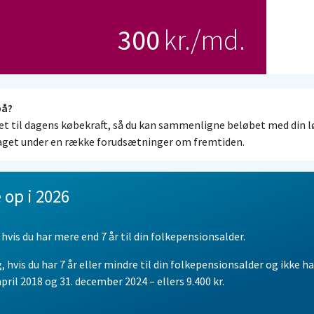
på?
 til dagens købekraft, så du kan sammenligne beløbet med din lø
aget under en række forudsætninger om fremtiden.
ører først og fremmest kontorenten og inflationen. Udvikler di
des, end vi har forudsat, vil udbetalingerne også ændre sig i forhold
 op i 2026
orudsat en årlig inflation på 2 % og en lige så stor regulering af di
 hvis du har mere end 7 år til din folkepensionsalder.
 indbetaler hver måned. Samtidig forudsætter vi en årlig langsigt
, hvis du har 7 år eller mindre til din folkepensionsalder og ikke h
å 5,5 %. Der er indregnet administrationsomkostninger på 1,20 %
ril 2018 og 31. december 2024 – ellers 9.400 kr.
 ved 70 år.