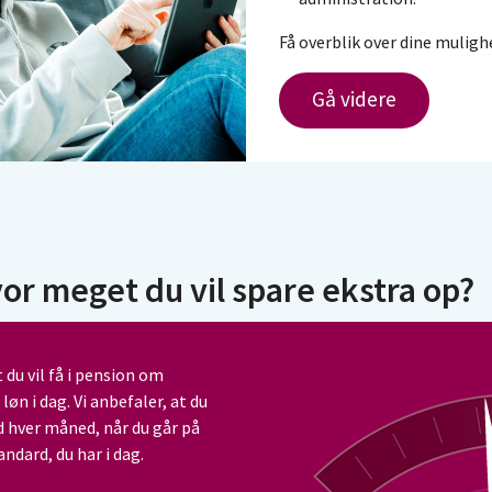
Få overblik over dine muligh
Gå videre
hvor meget du vil spare ekstra op?
du vil få i pension om
 i dag. Vi anbefaler, at du
ed hver måned, når du går på
ndard, du har i dag.