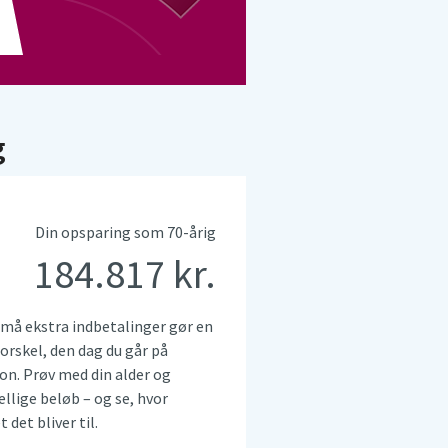
g
Din opsparing som 70-årig
184.817
små ekstra indbetalinger gør en
forskel, den dag du går på
on. Prøv med din alder og
ellige beløb – og se, hvor
 det bliver til.