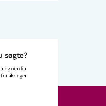
u søgte?
ivning om din
forsikringer.