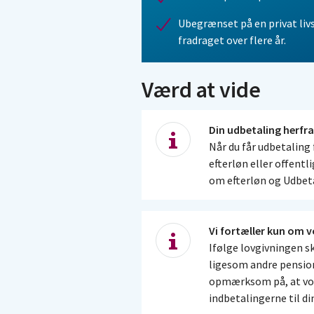
Ubegrænset på en privat livsv
fradraget over flere år.
Værd at vide
Din udbetaling herfr
Når du får udbetaling 
efterløn eller offentl
om efterløn og Udbet
Vi fortæller kun om 
Ifølge lovgivningen sk
ligesom andre pension
opmærksom på, at vore
indbetalingerne til di