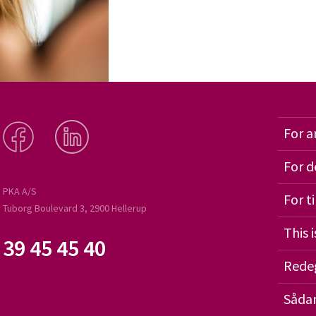
For a
For d
PKA A/S
For t
Tuborg Boulevard 3, 2900 Hellerup
This 
39 45 45 40
Redeg
Sådan