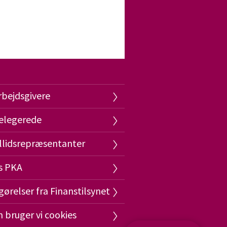
rbejdsgivere
elegerede
illidsrepræsentanter
is PKA
ørelser fra Finanstilsynet
 bruger vi cookies