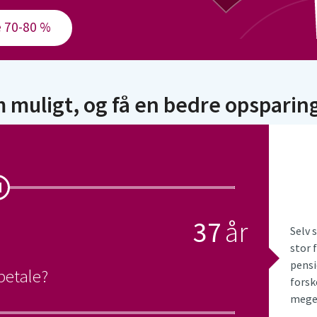
e 70-80 %
om muligt, og få en bedre opsparin
Selv 
stor 
pensi
betale?
forsk
meget