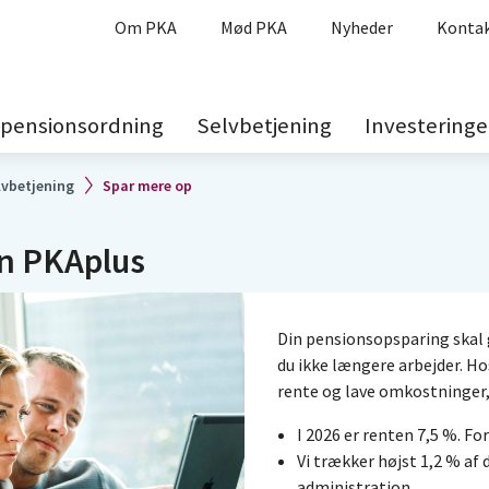
Om PKA
Mød PKA
Nyheder
Kontak
 pensionsordning
Selvbetjening
Investeringe
lvbetjening
Spar mere op
en PKAplus
Din pensionsopsparing skal g
du ikke længere arbejder. Hos
rente og lave omkostninger, 
I 2026 er renten 7,5 %. F
Vi trækker højst 1,2 % af 
administration.