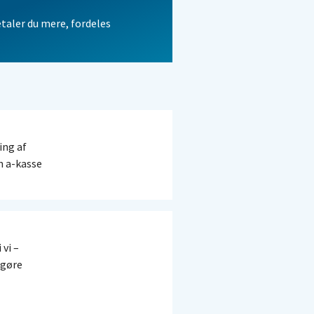
etaler du mere, fordeles
ing af
in a-kasse
 vi –
 gøre