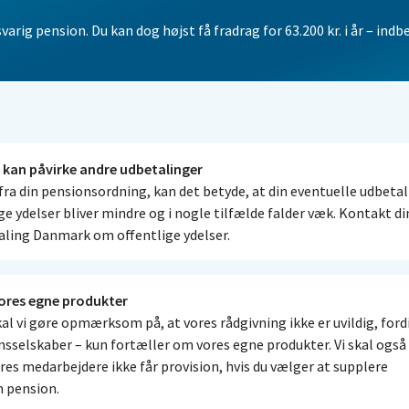
arig pension. Du kan dog højst få fradrag for 63.200 kr. i år – indb
a kan påvirke andre udbetalinger
fra din pensionsordning, kan det betyde, at din eventuelle udbetal
ige ydelser bliver mindre og i nogle tilfælde falder væk. Kontakt d
aling Danmark om offentlige ydelser.
vores egne produkter
al vi gøre opmærksom på, at vores rådgivning ikke er uvildig, fordi
sselskaber – kun fortæller om vores egne produkter. Vi skal også
s medarbejdere ikke får provision, hvis du vælger at supplere
n pension.