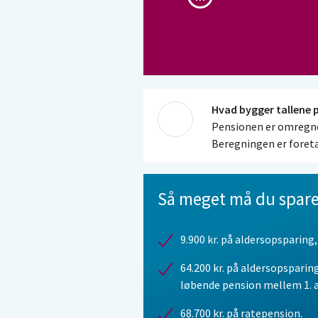
Hvad bygger tallene 
Pensionen er omregnet
Beregningen er foret
Forudsætningerne vedr
størrelser sig anderle
Så meget må du spare
pensioner, du kan se.
I beregningen har vi f
9.900 kr. på aldersopsparing,
indbetalinger, hvis du
64.200 kr. på aldersopsparing
kontorente før skat p
løbende pension mellem 1. ap
indbetalingerne.
68.700 kr. på ratepension.
Pensionen er beregnet