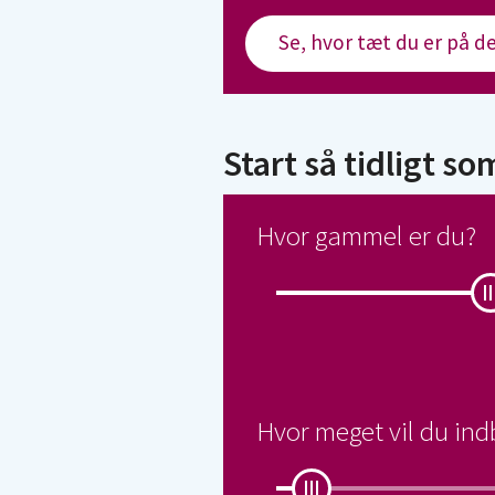
Se, hvor tæt du er på d
Start så tidligt s
Hvor gammel er du?
Hvor meget vil du ind