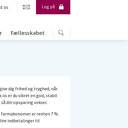
Log på
t os
r
Fællesskabet
Søg
ive dig frihed og tryghed, når
 os er du sikret en god, stabil
så din opsparing vokser.
or farmakonomer er renten 7 %.
dine indbetalinger til