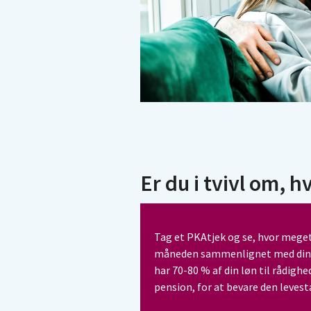
Er du i tvivl om, 
Tag et PKAtjek og se, hvor meget 
måneden sammenlignet med din løn
har 70-80 % af din løn til rådigh
pension, for at bevare den levesta